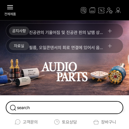
진공관 정밀검수 및 에이징 유료 서비스
전체제품
2026년 8월 무이자할부 안내
진공관 앰프 사용에 있어서 알아야 할 필수 상식
공지사항
진공관의 기울어짐 및 진공관 핀의 납땜 상태 관련 안내
고정바이어스 조정법 (업데이트)
진공관 바닥 밑부분의 순간적인 번쩍임 안내
자료실
필름, 오일콘덴서의 회로 연결에 있어서 음질 극대화 하기
진공관 교환 / AS 가능 요건 안내문
오디오파트 진공관이 타 업체 진공관과 다른 이유
진공관 정밀검수 및 에이징 유료 서비스
각종 진공관 앰프의 출력관 교체 및 조정법 (자기바이어스 vs 고정바이어스)
2026년 8월 무이자할부 안내
진공관 앰프 사용에 있어서 알아야 할 필수 상식
고정바이어스 조정법 (업데이트)
고객문의
토요상담
장바구니