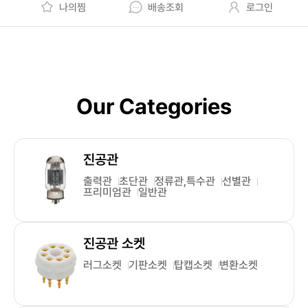
나의찜
배송조회
로그인
Our Categories
진공관
출력관
초단관
정류관,특수관
선별관
프리미엄관
일반관
진공관 소켓
러그소켓
기판소켓
탑캡소켓
변환소켓