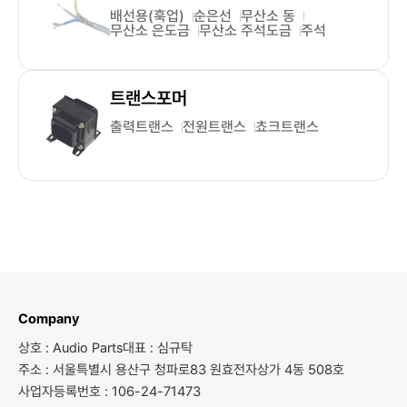
배선용(훅업)
순은선
무산소 동
무산소 은도금
무산소 주석도금
주석
트랜스포머
출력트랜스
전원트랜스
쵸크트랜스
Company
상호 : Audio Parts
대표 : 심규탁
주소 : 서울특별시 용산구 청파로83 원효전자상가 4동 508호
사업자등록번호 : 106-24-71473