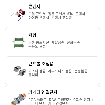
콘덴서
오일 콘덴서
필름 콘덴서
전해 콘덴서
마이카 콘덴서
콘덴서 고정링
저항
카본 콤포지션
메탈금속
산화금속
무유도 권선
콘트롤 조정용
마스터 볼륨
라우드니스 볼륨
전동볼륨
셀렉터
커넥터 연결단자
RCA 플러그
RCA 고정단자
스피커 단자
바나나 단자
기타 연결단자